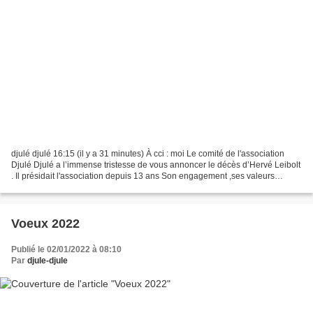
djulé djulé 16:15 (il y a 31 minutes) À cci : moi Le comité de l'association
Djulé Djulé a l’immense tristesse de vous annoncer le décès d’Hervé Leibolt
. Il présidait l'association depuis 13 ans Son engagement ,ses valeurs
humanistes et de solidarité...
Voeux 2022
Publié le 02/01/2022 à 08:10
Par
djule-djule